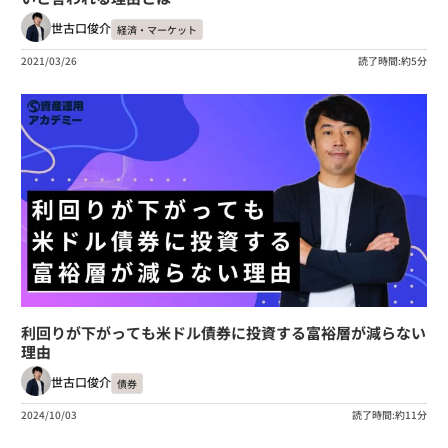
世古口俊介
経済・マーケット
2021/03/26
読了時間:約5分
利回りが下がっても米ドル債券に投資する富裕層が減らない
理由
世古口俊介
債券
2024/10/03
読了時間:約11分