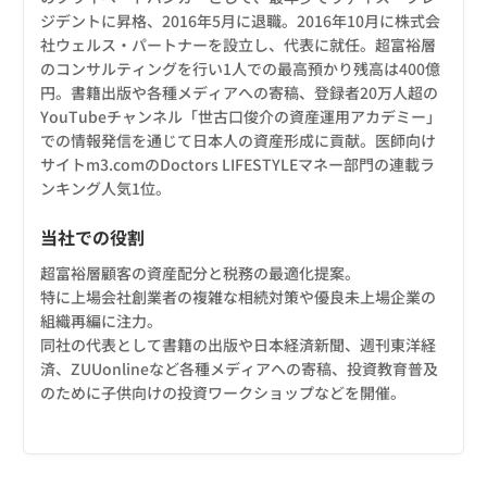
ジデントに昇格、2016年5月に退職。2016年10月に株式会
社ウェルス・パートナーを設立し、代表に就任。超富裕層
のコンサルティングを行い1人での最高預かり残高は400億
円。書籍出版や各種メディアへの寄稿、登録者20万人超の
YouTubeチャンネル「世古口俊介の資産運用アカデミー」
での情報発信を通じて日本人の資産形成に貢献。医師向け
サイトm3.comのDoctors LIFESTYLEマネー部門の連載ラ
ンキング人気1位。
当社での役割
超富裕層顧客の資産配分と税務の最適化提案。
特に上場会社創業者の複雑な相続対策や優良未上場企業の
組織再編に注力。
同社の代表として書籍の出版や日本経済新聞、週刊東洋経
済、ZUUonlineなど各種メディアへの寄稿、投資教育普及
のために子供向けの投資ワークショップなどを開催。