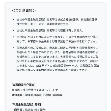
＜ご注意事項＞
当社の所属金融商品取引業者等は株式会社SBI証券、東海東京証券
株式会社、エアーズシー証券株式会社です。
当社は所属金融商品取引業者等の代理権は有しません。
当社はいかなる名目によるかを問わず、その行う金融商品仲介業に
関して、お客様から金銭および有価証券のお預かりを行いません。
各商品等へのご投資には、商品毎に所定の手数料や必要経費等をご
負担いただく場合があります。また、各商品等は価格の変動等によ
り損失が生じるおそれがあります。各商品等への投資に際してご負
担いただく手数料等及びリスクは商品毎に異なりますので、詳細に
つきましては、WEBサイトの当該商品等のページ、金融商品取引法
等に係る表示又は契約締結前交付書面等をご確認ください。
[金融商品仲介業者]
商号等：
株式会社ウェルス・パートナー
登録番号：
関東財務局長（金仲）第810号
[所属金融商品取引業者]
商号等：
株式会社SBI証券