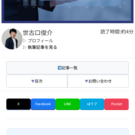
読了時間:約4分
世古口俊介
▷ プロフィール
▷ 執筆記事を見る
記事一覧
目次
お問い合わせ
▼
▼
X
Facebook
LINE
はてブ
Pocket