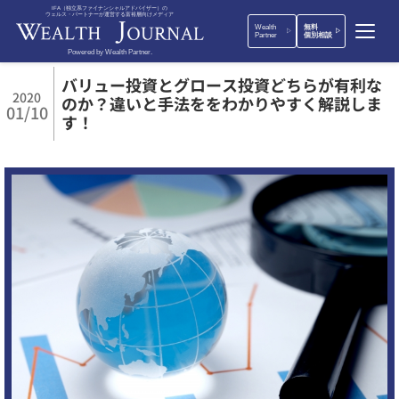
IFA（独立系ファイナンシャルアドバイザー）の
ウェルス・パートナーが運営する富裕層向けメディア
Wealth
無料
Partner
個別相談
Powered by Wealth Partner.
バリュー投資とグロース投資どちらが有利な
2020
のか？違いと手法ををわかりやすく解説しま
01/10
す！