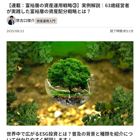
【連載：富裕層の資産運用戦略③】実例解説｜63歳経営者
が実践した富裕層の資産配分戦略とは？
世古口俊介
資産運用入門
2025/08/12
読了時間:約11分
世界中で広がるESG投資とは？普及の背景と種類を紹介につ
いて分かりやすく解説します！