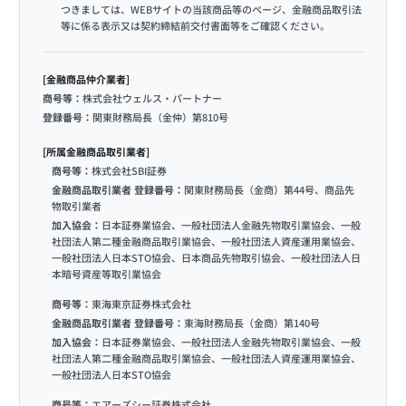
つきましては、WEBサイトの当該商品等のページ、金融商品取引法
等に係る表示又は契約締結前交付書面等をご確認ください。
[金融商品仲介業者]
商号等：
株式会社ウェルス・パートナー
登録番号：
関東財務局長（金仲）第810号
[所属金融商品取引業者]
商号等：
株式会社SBI証券
金融商品取引業者 登録番号：
関東財務局長（金商）第44号、商品先
物取引業者
加入協会：
日本証券業協会、一般社団法人金融先物取引業協会、一般
社団法人第二種金融商品取引業協会、一般社団法人資産運用業協会、
一般社団法人日本STO協会、日本商品先物取引協会、一般社団法人日
本暗号資産等取引業協会
商号等：
東海東京証券株式会社
金融商品取引業者 登録番号：
東海財務局長（金商）第140号
加入協会：
日本証券業協会、一般社団法人金融先物取引業協会、一般
社団法人第二種金融商品取引業協会、一般社団法人資産運用業協会、
一般社団法人日本STO協会
商号等：
エアーズシー証券株式会社