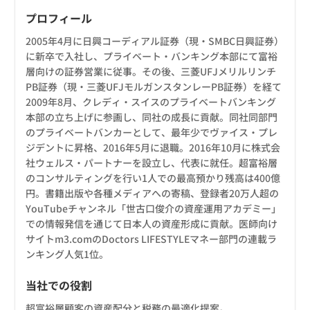
プロフィール
2005年4月に日興コーディアル証券（現・SMBC日興証券）
に新卒で入社し、プライベート・バンキング本部にて富裕
層向けの証券営業に従事。その後、三菱UFJメリルリンチ
PB証券（現・三菱UFJモルガンスタンレーPB証券）を経て
2009年8月、クレディ・スイスのプライベートバンキング
本部の立ち上げに参画し、同社の成長に貢献。同社同部門
のプライベートバンカーとして、最年少でヴァイス・プレ
ジデントに昇格、2016年5月に退職。2016年10月に株式会
社ウェルス・パートナーを設立し、代表に就任。超富裕層
のコンサルティングを行い1人での最高預かり残高は400億
円。書籍出版や各種メディアへの寄稿、登録者20万人超の
YouTubeチャンネル「世古口俊介の資産運用アカデミー」
での情報発信を通じて日本人の資産形成に貢献。医師向け
サイトm3.comのDoctors LIFESTYLEマネー部門の連載ラ
ンキング人気1位。
当社での役割
超富裕層顧客の資産配分と税務の最適化提案。