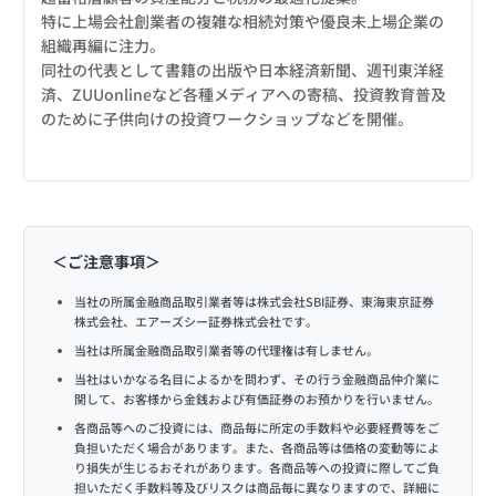
特に上場会社創業者の複雑な相続対策や優良未上場企業の
組織再編に注力。
同社の代表として書籍の出版や日本経済新聞、週刊東洋経
済、ZUUonlineなど各種メディアへの寄稿、投資教育普及
のために子供向けの投資ワークショップなどを開催。
＜ご注意事項＞
当社の所属金融商品取引業者等は株式会社SBI証券、東海東京証券
株式会社、エアーズシー証券株式会社です。
当社は所属金融商品取引業者等の代理権は有しません。
当社はいかなる名目によるかを問わず、その行う金融商品仲介業に
関して、お客様から金銭および有価証券のお預かりを行いません。
各商品等へのご投資には、商品毎に所定の手数料や必要経費等をご
負担いただく場合があります。また、各商品等は価格の変動等によ
り損失が生じるおそれがあります。各商品等への投資に際してご負
担いただく手数料等及びリスクは商品毎に異なりますので、詳細に