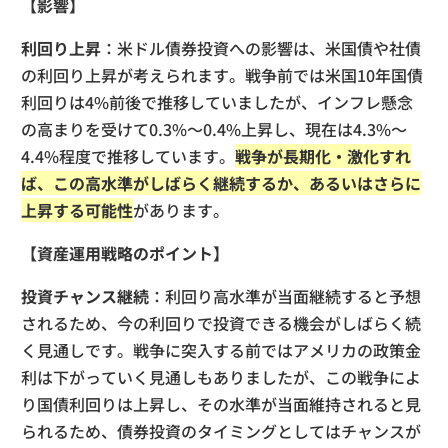
【影響】
利回り上昇
：米ドル債券投資への影響は、米国債や社債
の利回り上昇が考えられます。戦争前では米国10年国債
利回りは4%前後で推移していましたが、インフレ懸念
の高まりを受けて0.3%〜0.4%上昇し、現在は4.3%〜
4.4%程度で推移しています。
戦争が長期化・激化すれ
ば、この高水準がしばらく継続するか、あるいはさらに
上昇する可能性
があります。
【資産運用戦略のポイント】
投資チャンス継続
：利回り高水準が当面継続すると予想
されるため、今の利回りで投資できる機会がしばらく続
く見通しです。戦争に突入する前ではアメリカの政策金
利は下がっていく見通しもありましたが、この戦争によ
り国債利回りは上昇し、その水準が当面維持されると見
られるため、債券投資のタイミングとしてはチャンスが