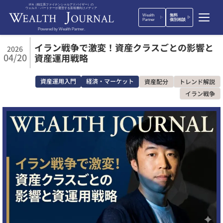
IFA（独立系ファイナンシャルアドバイザー）の
ウェルス・パートナーが運営する富裕層向けメディア
Wealth
無料
Partner
個別相談
Powered by Wealth Partner.
イラン戦争で激変！資産クラスごとの影響と
2026
04/20
資産運用戦略
資産運用入門
経済・マーケット
資産配分
トレンド解説
イラン戦争