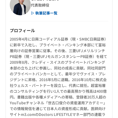
代表取締役
▷ 執筆記事一覧
プロフィール
2005年4月に日興コーディアル証券（現・SMBC日興証券）
に新卒で入社し、プライベート・バンキング本部にて富裕
層向けの証券営業に従事。その後、三菱UFJメリルリンチ
PB証券（現・三菱UFJモルガンスタンレーPB証券）を経て
2009年8月、クレディ・スイスのプライベートバンキング
本部の立ち上げに参画し、同社の成長に貢献。同社同部門
のプライベートバンカーとして、最年少でヴァイス・プレ
ジデントに昇格、2016年5月に退職。2016年10月に株式会
社ウェルス・パートナーを設立し、代表に就任。超富裕層
のコンサルティングを行い1人での最高預かり残高は400億
円。書籍出版や各種メディアへの寄稿、登録者20万人超の
YouTubeチャンネル「世古口俊介の資産運用アカデミー」
での情報発信を通じて日本人の資産形成に貢献。医師向け
サイトm3.comのDoctors LIFESTYLEマネー部門の連載ラ