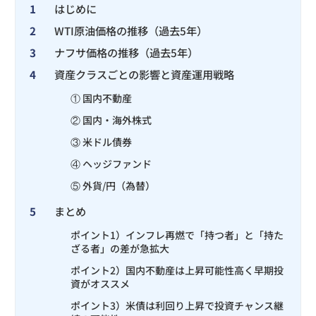
1
はじめに
2
WTI原油価格の推移（過去5年）
3
ナフサ価格の推移（過去5年）
4
資産クラスごとの影響と資産運用戦略
① 国内不動産
② 国内・海外株式
③ 米ドル債券
④ ヘッジファンド
⑤ 外貨/円（為替）
5
まとめ
ポイント1）インフレ再燃で「持つ者」と「持た
ざる者」の差が急拡大
ポイント2）国内不動産は上昇可能性高く早期投
資がオススメ
ポイント3）米債は利回り上昇で投資チャンス継