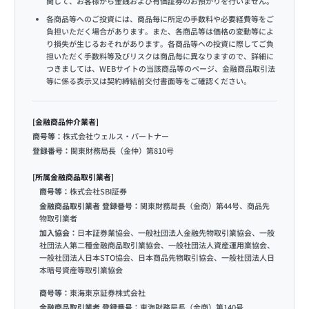
関して、お客様から金銭および有価証券のお預かりを行いません。
各商品等へのご投資には、商品毎に所定の手数料や必要経費等をご
負担いただく場合があります。また、各商品等は価格の変動等によ
り損失が生じるおそれがあります。各商品等への投資に際してご負
担いただく手数料等及びリスクは商品毎に異なりますので、詳細に
つきましては、WEBサイトの当該商品等のページ、金融商品取引法
等に係る表示又は契約締結前交付書面等をご確認ください。
[金融商品仲介業者]
商号等：
株式会社ウェルス・パートナー
登録番号：
関東財務局長（金仲）第810号
[所属金融商品取引業者]
商号等：
株式会社SBI証券
金融商品取引業者 登録番号：
関東財務局長（金商）第44号、商品先
物取引業者
加入協会：
日本証券業協会、一般社団法人金融先物取引業協会、一般
社団法人第二種金融商品取引業協会、一般社団法人資産運用業協会、
一般社団法人日本STO協会、日本商品先物取引協会、一般社団法人日
本暗号資産等取引業協会
商号等：
東海東京証券株式会社
金融商品取引業者 登録番号：
東海財務局長（金商）第140号