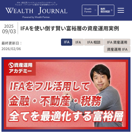
IFA（独立系ファイナンシャルアドバイザー）の
ウェルス・パートナーが運営する富裕層向けメディア
Wealth
無料
Partner
個別相談
Powered by Wealth Partner.
2025
IFAを使い倒す賢い富裕層の資産運用実例
09/03
IFA
IFA
IFA 相談
IFA 資産運用
最終更新日：
2026/02/06
資産運用 IFA