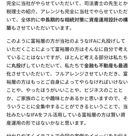
完全に当社がやらせていただいて、司法書士の先生とか
税理士の紹介、アレンジも完全に当社でやらせていただ
いて、全体的に
中長期的な相続対策
に
資産運用設計の構
築
もさせていただいています。
このように富裕層の方が当社のようなIFAに丸投げして
いただくことによって富裕層の方はそんなに自分で考え
ていることはないですが、ほとんど考える部分は私たち
に
丸投げ
していただいて、私たちで
金融も不動産も最適
化
させていただいて、フルアレンジさせていただき、富
裕層の方はもっとご自身によってやらなければいけない
ことや、やったほうがいいことや、ビジネスのことと
か、ご家族のことや趣味とかあるかと思いますので、そ
ういうことに全集中することができるということで、当
社みたいなIFAをフル活用している富裕層の方は賢い資
産運用の形ではないかなと思います。
分かりやすくイラストで今回の実例のイメージをお伝え