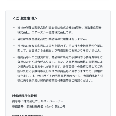
＜ご注意事項＞
当社の所属金融商品取引業者等は株式会社SBI証券、東海東京証券
株式会社、エアーズシー証券株式会社です。
当社は所属金融商品取引業者等の代理権は有しません。
当社はいかなる名目によるかを問わず、その行う金融商品仲介業に
関して、お客様から金銭および有価証券のお預かりを行いません。
各商品等へのご投資には、商品毎に所定の手数料や必要経費等をご
負担いただく場合があります。また、各商品等は価格の変動等によ
り損失が生じるおそれがあります。各商品等への投資に際してご負
担いただく手数料等及びリスクは商品毎に異なりますので、詳細に
つきましては、WEBサイトの当該商品等のページ、金融商品取引法
等に係る表示又は契約締結前交付書面等をご確認ください。
[金融商品仲介業者]
商号等：
株式会社ウェルス・パートナー
登録番号：
関東財務局長（金仲）第810号