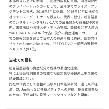
本部の立ち上げに参画し、同社の成長に貢献。同社同部門
のプライベートバンカーとして、最年少でヴァイス・プレ
ジデントに昇格、2016年5月に退職。2016年10月に株式会
社ウェルス・パートナーを設立し、代表に就任。超富裕層
のコンサルティングを行い1人での最高預かり残高は400億
円。書籍出版や各種メディアへの寄稿、登録者20万人超の
YouTubeチャンネル「世古口俊介の資産運用アカデミー」
での情報発信を通じて日本人の資産形成に貢献。医師向け
サイトm3.comのDoctors LIFESTYLEマネー部門の連載ラ
ンキング人気1位。
当社での役割
超富裕層顧客の資産配分と税務の最適化提案。
特に上場会社創業者の複雑な相続対策や優良未上場企業の
組織再編に注力。
同社の代表として書籍の出版や日本経済新聞、週刊東洋経
済、ZUUonlineなど各種メディアへの寄稿、投資教育普及
のために子供向けの投資ワークショップなどを開催。