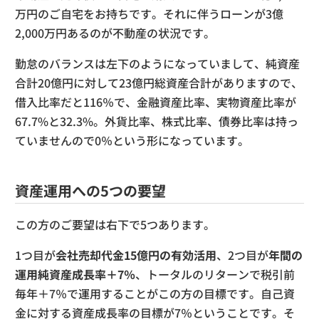
万円のご自宅をお持ちです。それに伴うローンが3億
2,000万円あるのが不動産の状況です。
勤怠のバランスは左下のようになっていまして、純資産
合計20億円に対して23億円総資産合計がありますので、
借入比率だと116％で、金融資産比率、実物資産比率が
67.7%と32.3%。外貨比率、株式比率、債券比率は持っ
ていませんので0％という形になっています。
資産運用への5つの要望
この方のご要望は右下で5つあります。
1つ目が
会社売却代金15億円の有効活用
、2つ目が
年間の
運用純資産成長率＋7％
、トータルのリターンで税引前
毎年＋7％で運用することがこの方の目標です。自己資
金に対する資産成長率の目標が7％ということです。そ