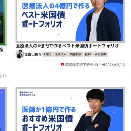
医療法人の4億円で作るベスト米国債ポートフォリオ
産
世古口俊介
4億円
医療法人
債券投資
医師
米国債券
解説動画
読了時間:約11分
2024/06/12
6/13