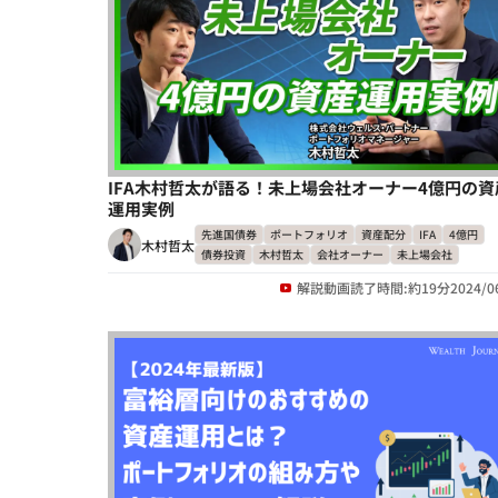
IFA木村哲太が語る！未上場会社オーナー4億円の資
運用実例
先進国債券
ポートフォリオ
資産配分
IFA
4億円
木村哲太
債券投資
木村哲太
会社オーナー
未上場会社
解説動画
読了時間:約19分
2024/0