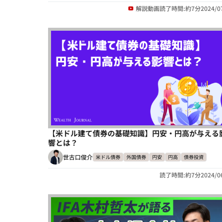
解説動画
読了時間:約7分
2024/0
【米ドル建て債券の基礎知識】円安・円高が与える
響とは？
世古口俊介
米ドル債券
外国債券
円安
円高
債券投資
読了時間:約7分
2024/0