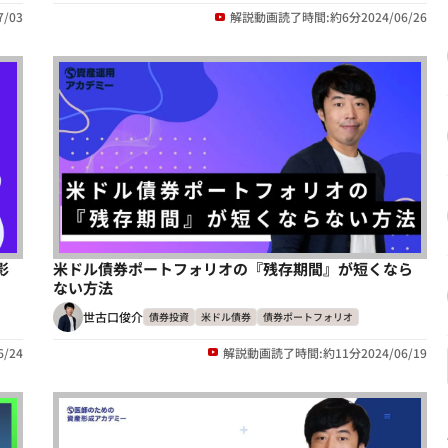
7/03
解説動画
読了時間:約6分
2024/06/26
影
米ドル債券ポートフォリオの『残存期間』が短くなら
ない方法
世古口俊介
債券投資
米ドル債券
債券ポートフォリオ
6/24
解説動画
読了時間:約11分
2024/06/19