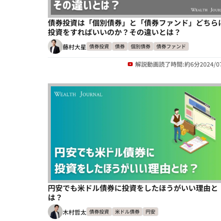
債券投資は「個別債券」と「債券ファンド」どちら
投資をすればいいのか？その違いとは？
藤村大星
債券投資
債券
個別債券
債券ファンド
解説動画
読了時間:約6分
2024/0
円安でも米ドル債券に投資をしたほうがいい理由と
は？
木村哲太
債券投資
米ドル債券
円安