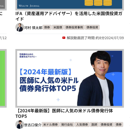
に
IFA（資産運用アドバイザー）を活用した米国債投資ガ
イド
河村 慎太郎
債券
米国債
債券投資事例
債券投資
7/12
解説動画
読了時間:約8分
2024/07/09
【2024年最新版】医師に人気の米ドル債券発行体
TOP5
世古口俊介
米ドル債券
発行会社
人気債券
医師
債券投資
債券