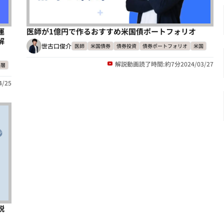
運
医師が1億円で作るおすすめ米国債ポートフォリオ
解
世古口俊介
医師
米国債券
債券投資
債券ポートフォリオ
米国
解説動画
読了時間:約7分
2024/03/27
裕層
4/25
説