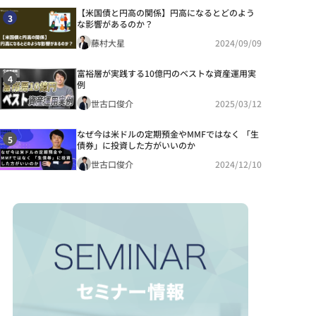
【米国債と円高の関係】円高になるとどのよう
3
な影響があるのか？
藤村大星
2024/09/09
富裕層が実践する10億円のベストな資産運用実
4
例
世古口俊介
2025/03/12
なぜ今は米ドルの定期預金やMMFではなく 「生
5
債券」に投資した方がいいのか
世古口俊介
2024/12/10