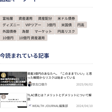
プロフィール
執筆記事を見る
富裕層
資産運用
資産配分
米ドル債券
有泉愛子
ディズニー
VIPツアー
3億円
米国債
円高
プロフィール
執筆記事を見る
外国債券
為替
マーケット
円高リスク
10億円
10億円 資産運用
今読まれている記事
資産3億円のあなたへ。「このままでいい」と思
1
った瞬間からリスクは始まっている
世古口俊介
2025/06/02
TLAC債とは？メリットとデメリットについて解
2
説
WEALTH JOURNAL編集部
2024/04/10