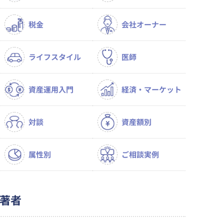
税金
会社オーナー
ライフスタイル
医師
資産運用入門
経済・マーケット
対談
資産額別
属性別
ご相談実例
著者