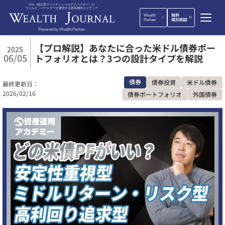
IFA（独立系ファイナンシャルアドバイザー）の
ウェルス・パートナーが運営する富裕層向けメディア
Wealth
無料
Partner
個別相談
Powered by Wealth Partner.
【プロ解説】あなたに合った米ドル債券ポー
2025
06/05
トフォリオとは？3つの設計タイプを解説
債券
債券投資
米ドル債券
最終更新日：
2026/02/16
債券ポートフォリオ
外国債券