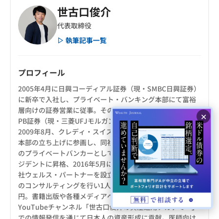
世古口俊介
代表取締役
▷ 執筆記事一覧
プロフィール
2005年4月に日興コーディアル証券（現・SMBC日興証券）
に新卒で入社し、プライベート・バンキング本部にて富裕
層向けの証券営業に従事。その後、三菱UFJメリルリンチ
✕
PB証券（現・三菱UFJモルガンスタンレーPB証券）を経て
2009年8月、クレディ・スイスのプライベートバンキング
本部の立ち上げに参画し、同社の成長に貢献。同社同部門
のプライベートバンカーとして、最年少でヴァイス・プレ
ジデントに昇格、2016年5月に退職。2016年10月に株式会
社ウェルス・パートナーを設立し、代表に就任。超富裕層
のコンサルティングを行い1人での最高預かり残高は400億
円。書籍出版や各種メディアへの寄稿、登録者20万人超の
YouTubeチャンネル「世古口俊介の資産運用アカデミー」
での情報発信を通じて日本人の資産形成に貢献。医師向け