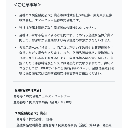
＜ご注意事項＞
当社の所属金融商品取引業者等は株式会社SBI証券、東海東京証券
株式会社、エアーズシー証券株式会社です。
当社は所属金融商品取引業者等の代理権は有しません。
当社はいかなる名目によるかを問わず、その行う金融商品仲介業に
関して、お客様から金銭および有価証券のお預かりを行いません。
各商品等へのご投資には、商品毎に所定の手数料や必要経費等をご
負担いただく場合があります。また、各商品等は価格の変動等によ
り損失が生じるおそれがあります。各商品等への投資に際してご負
担いただく手数料等及びリスクは商品毎に異なりますので、詳細に
つきましては、WEBサイトの当該商品等のページ、金融商品取引法
等に係る表示又は契約締結前交付書面等をご確認ください。
[金融商品仲介業者]
商号等：
株式会社ウェルス・パートナー
登録番号：
関東財務局長（金仲）第810号
[所属金融商品取引業者]
商号等：
株式会社SBI証券
金融商品取引業者 登録番号：
関東財務局長（金商）第44号、商品先