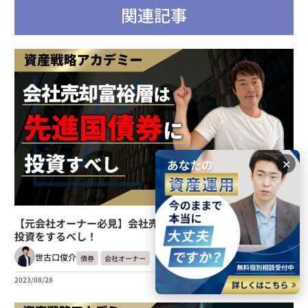
関連記事
✕
【元会社オーナー必見】会社売却をした富裕層は外国債券に
投資をするべし！
世古口俊介
債券
会社オーナー
2023/08/28
読了時間:約11分