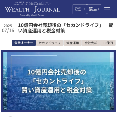
IFA（独立系ファイナンシャルアドバイザー）の
ウェルス・パートナーが運営する富裕層向けメディア
Wealth
無料
Partner
個別相談
Powered by Wealth Partner.
10億円会社売却後の「セカンドライフ」 賢
2025
07/16
い資産運用と税金対策
会社オーナー
セカンドライフ
資産運用
会社売却
10億円