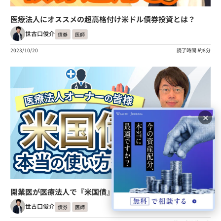
医療法人にオススメの超高格付け米ドル債券投資とは？
世古口俊介
債券
医師
2023/10/20
読了時間:約8分
✕
開業医が医療法人で『米国債』に投資する本当の理由
世古口俊介
債券
医師