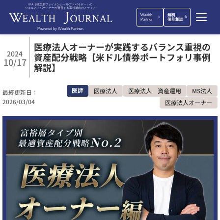
IFA（独立系ファイナンシャルアドバイザー）の
ウェルス・パートナーが運営する富裕層向けメディア
Wealth
無料
Partner
個別相談
Powered by Wealth Partner.
医療法人オーナーが実践するバランス重視の
2024
資産配分戦略【米ドル債券ポートフォリ事例
10/17
解説】
医師
医療法人
医療法人 資産運用
MS法人
最終更新日：
2026/03/04
医療法人オーナー