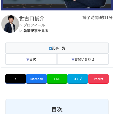
読了時間:約11分
世古口俊介
▷ プロフィール
▷ 執筆記事を見る
記事一覧
目次
お問い合わせ
▼
▼
X
Facebook
LINE
はてブ
Pocket
目次