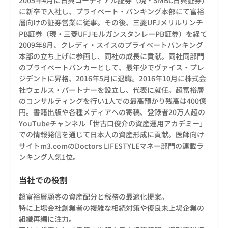
2005年4月に日興コーディアル証券（現・SMBC日興証券）
に新卒で入社し、プライベート・バンキング本部にて富裕
層向けの証券営業に従事。その後、三菱UFJメリルリンチ
PB証券（現・三菱UFJモルガンスタンレーPB証券）を経て
2009年8月、クレディ・スイスのプライベートバンキング
本部の立ち上げに参画し、同社の成長に貢献。同社同部門
のプライベートバンカーとして、最年少でヴァイス・プレ
ジデントに昇格、2016年5月に退職。2016年10月に株式会
社ウェルス・パートナーを設立し、代表に就任。超富裕層
のコンサルティングを行い1人での最高預かり残高は400億
円。書籍出版や各種メディアへの寄稿、登録者20万人超の
YouTubeチャンネル「世古口俊介の資産運用アカデミー」
での情報発信を通じて日本人の資産形成に貢献。医師向け
サイトm3.comのDoctors LIFESTYLEマネー部門の連載ラ
ンキング人気1位。
当社での役割
超富裕層顧客の資産配分と税務の最適化提案。
特に上場会社創業者の複雑な相続対策や優良未上場企業の
組織再編に注力。