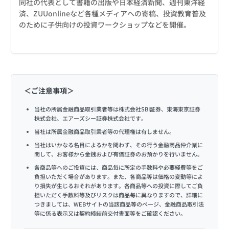
同社の代表として書籍の出版や日本経済新聞、週刊東洋経
済、ZUUonlineなど各種メディアへの寄稿、投資教育普及
のために子供向けの投資ワークショップなどを開催。
＜ご注意事項＞
当社の所属金融商品取引業者等は株式会社SBI証券、東海東京証券
株式会社、エアーズシー証券株式会社です。
当社は所属金融商品取引業者等の代理権は有しません。
当社はいかなる名目によるかを問わず、その行う金融商品仲介業に
関して、お客様から金銭および有価証券のお預かりを行いません。
各商品等へのご投資には、商品毎に所定の手数料や必要経費等をご
負担いただく場合があります。また、各商品等は価格の変動等によ
り損失が生じるおそれがあります。各商品等への投資に際してご負
担いただく手数料等及びリスクは商品毎に異なりますので、詳細に
つきましては、WEBサイトの当該商品等のページ、金融商品取引法
等に係る表示又は契約締結前交付書面等をご確認ください。