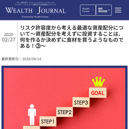
IFA（独立系ファイナンシャルアドバイザー）の
ウェルス・パートナーが運営する富裕層向けメディア
Wealth
無料
Partner
個別相談
Powered by Wealth Partner.
リスク許容度から考える最適な資産配分につ
いて〜資産配分を考えずに投資することは、
2020
02/27
何を作るか決めずに食材を買うようなもので
ある！③〜
最終更新日：2020/04/14