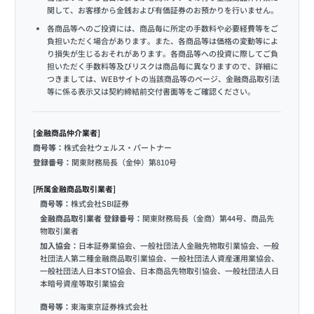
関して、お客様から金銭および有価証券のお預かりを行いません。
各商品等へのご投資には、商品毎に所定の手数料や必要経費等をご
負担いただく場合があります。また、各商品等は価格の変動等によ
り損失が生じるおそれがあります。各商品等への投資に際してご負
担いただく手数料等及びリスクは商品毎に異なりますので、詳細に
つきましては、WEBサイトの当該商品等のページ、金融商品取引法
等に係る表示又は契約締結前交付書面等をご確認ください。
[金融商品仲介業者]
商号等：
株式会社ウェルス・パートナー
登録番号：
関東財務局長（金仲）第810号
[所属金融商品取引業者]
商号等：
株式会社SBI証券
金融商品取引業者 登録番号：
関東財務局長（金商）第44号、商品先
物取引業者
加入協会：
日本証券業協会、一般社団法人金融先物取引業協会、一般
社団法人第二種金融商品取引業協会、一般社団法人資産運用業協会、
一般社団法人日本STO協会、日本商品先物取引協会、一般社団法人日
本暗号資産等取引業協会
商号等：
東海東京証券株式会社