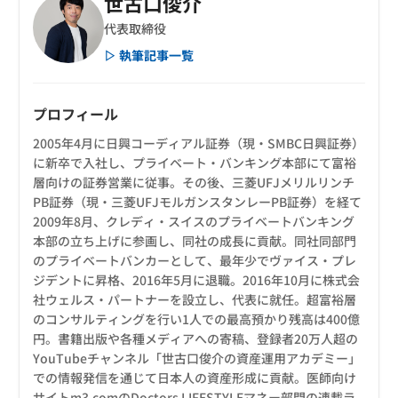
世古口俊介
代表取締役
▷ 執筆記事一覧
プロフィール
2005年4月に日興コーディアル証券（現・SMBC日興証券）
に新卒で入社し、プライベート・バンキング本部にて富裕
層向けの証券営業に従事。その後、三菱UFJメリルリンチ
PB証券（現・三菱UFJモルガンスタンレーPB証券）を経て
2009年8月、クレディ・スイスのプライベートバンキング
本部の立ち上げに参画し、同社の成長に貢献。同社同部門
のプライベートバンカーとして、最年少でヴァイス・プレ
ジデントに昇格、2016年5月に退職。2016年10月に株式会
社ウェルス・パートナーを設立し、代表に就任。超富裕層
のコンサルティングを行い1人での最高預かり残高は400億
円。書籍出版や各種メディアへの寄稿、登録者20万人超の
YouTubeチャンネル「世古口俊介の資産運用アカデミー」
での情報発信を通じて日本人の資産形成に貢献。医師向け
サイトm3.comのDoctors LIFESTYLEマネー部門の連載ラ