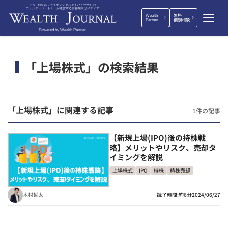
IFA（独立系ファイナンシャルアドバイザー）の
ウェルス・パートナーが運営する富裕層向けメディア
Wealth
無料
Partner
個別相談
Powered by Wealth Partner.
「上場株式」の検索結果
「上場株式」に関連する記事
1件の記事
【新規上場(IPO)後の持株戦
略】メリットやリスク、売却タ
イミングを解説
上場株式
IPO
持株
持株売却
木村哲太
読了時間:約6分
2024/06/27