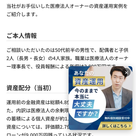
当社がお手伝いした医療法人オーナーの資産運用実例を
ご紹介します。
ご本人情報
ご相談いただいたのは50代前半の男性で、配偶者と子供
2人（長男・長女）の4人家族。職業は医療法人のオーナ
ー理事長で、役員報酬による年収は3,800万円です。
✕
資産配分（当初）
運用前の金融資産は総額4.8億円で、すべて現預金でし
た。内訳は医療法人の余剰現預金が約3億円、役員報酬
の蓄積による個人資産が約1.8億円です。一方で、実物
資産については、評価額2.7億円のご自宅のみで、住宅
ローンが9,000万円残っている状況です。