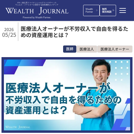
IFA（独立系ファイナンシャルアドバイザー）の
ウェルス・パートナーが運営する富裕層向けメディア
Wealth
無料
Partner
個別相談
Powered by Wealth Partner.
医療法人オーナーが不労収入で自由を得るた
2026
05/25
めの資産運用とは？
医師
医療法人
医療法人オーナー