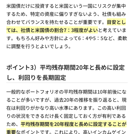
米国債だけに投資すると米国という一国にリスクが集中
するため、特定の資産に偏りすぎないよう、社債も組み
合わせてバランスを持たせることが重要です。
目安とし
ては、社債と米国債の割合7：3程度がよい
と考えていま
す。もちろん好みや方針によって6：4や5：5など、柔軟
に調整を行うとよいでしょう。
ポイント3）平均残存期間20年と長めに設定
し、利回りを長期固定
一般的なポートフォリオの平均残存期間は10年前後にな
ることが多いですが、過去20年の推移を振り返ると、現
在は利回りがかなり高い水準にあります。この高い利回
りの状況をできるだけ長く固定しておく方が有利である
ため、
平均残存期間を20年程度と長めに設定することが
重要
なポイントです。これにより、高いインカムゲイン