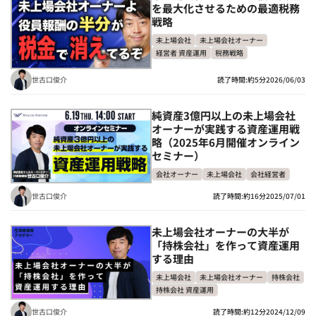
を最大化させるための最適税務
戦略
未上場会社
未上場会社オーナー
経営者 資産運用
税務戦略
世古口俊介
読了時間:約5分
2026/06/03
純資産3億円以上の未上場会社
オーナーが実践する資産運用戦
略（2025年6月開催オンライン
セミナー）
会社オーナー
未上場会社
会社経営者
世古口俊介
読了時間:約16分
2025/07/01
未上場会社オーナーの大半が
「持株会社」を作って資産運用
する理由
未上場会社
未上場会社オーナー
持株会社
持株会社 資産運用
世古口俊介
読了時間:約12分
2024/12/09