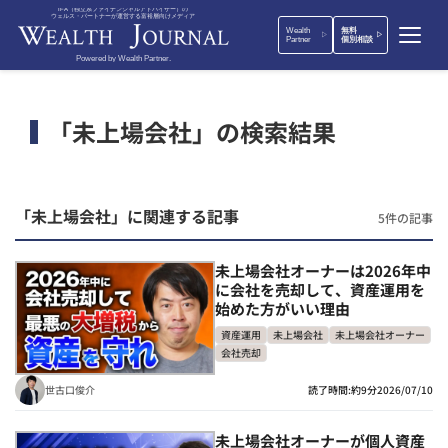
IFA（独立系ファイナンシャルアドバイザー）の
ウェルス・パートナーが運営する富裕層向けメディア
Wealth
無料
Partner
個別相談
Powered by Wealth Partner.
「未上場会社」の検索結果
「未上場会社」に関連する記事
5件の記事
未上場会社オーナーは2026年中
に会社を売却して、資産運用を
始めた方がいい理由
資産運用
未上場会社
未上場会社オーナー
会社売却
世古口俊介
読了時間:約9分
2026/07/10
未上場会社オーナーが個人資産