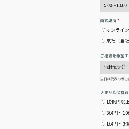
面談場所
*
オンライン
来社（当社
ご相談を希望す
当日は代表の世古
大まかな保有資
10億円以
3億円〜1
1億円〜3