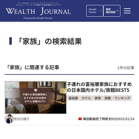
IFA（独立系ファイナンシャルアドバイザー）の
ウェルス・パートナーが運営する富裕層向けメディア
Wealth
無料
Partner
個別相談
Powered by Wealth Partner.
「家族」の検索結果
「家族」に関連する記事
1件の記事
子連れの富裕層家族におすすめ
の日本国内ホテル/旅館BEST5
富裕層
ホテル
家族
旅館
ランキング
世古口俊介
解説動画
読了時間:約6分
2025/01/14